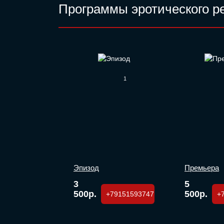
Программы эротического ре
1
Эпизод
Премьера
3
5
500р.
500р.
+79151593747
+