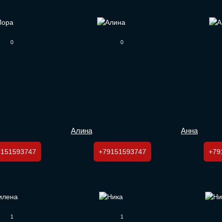
0
0
Алина
Анна
9151593747
+79151593747
+79
1
1