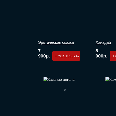
Эротическая сказка
Ханадай
7
8
900р.
000р.
+79151593747
+
0