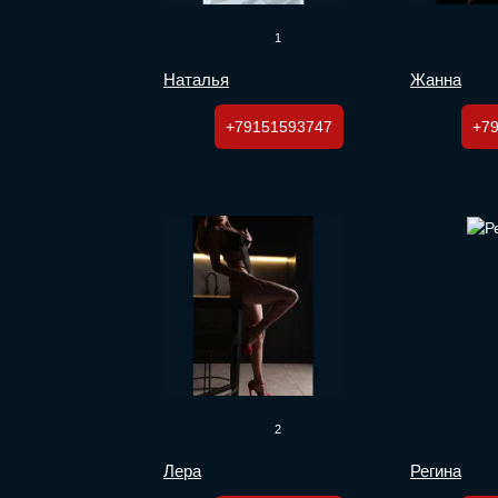
1
Наталья
Жанна
+79151593747
+7
2
Лера
Регина