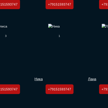
9151593747
+79151593747
+79
3
1
Ника
Лана
9151593747
+79151593747
+79