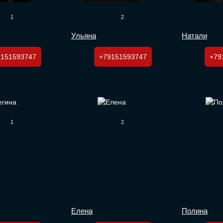
1
2
Ульяна
Натали
9151593747
+79151593747
+79
1
2
Елена
Полина