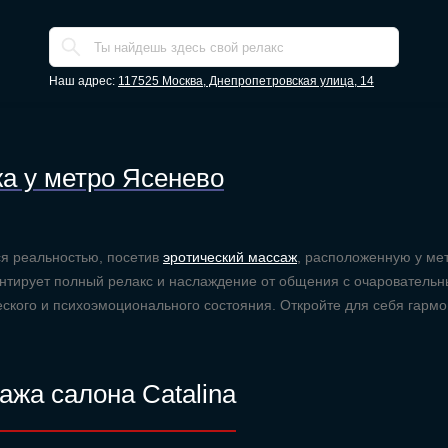
Наш адрес:
117525 Москва, Днепропетровская улица, 14
а у метро Ясенево
ся реальностью, посетив
эротический массаж
, расположенную у ме
антирует полный релакс и наслаждение от общения с очарователь
ского и психоэмоционального состояния. Откройте для себя гарм
ажа салона Catalina