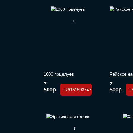
0
1000 поцелуев
Райское н
7
7
500р.
500р.
+79151593747
+
1