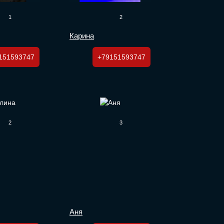
1
2
Карина
151593747
+79151593747
2
3
Аня