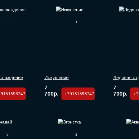
3
1
аслаждение
Искушение
Ледовая ст
7
7
700р.
700р.
79151593747
+79151593747
+7
0
2