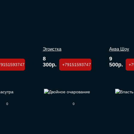
Эгоистка
Аква Шоу
8
9
300р.
500р.
79151593747
+79151593747
+7
0
0