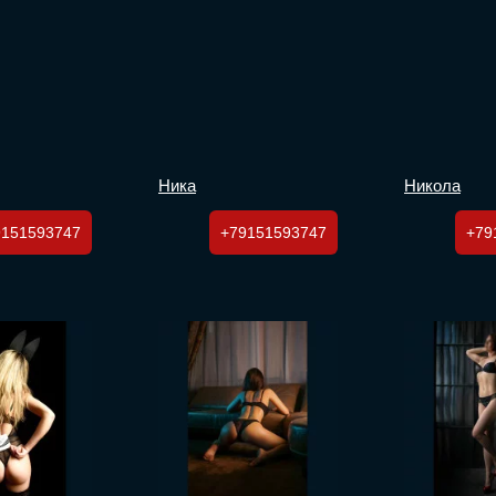
Ника
Никола
9151593747
+79151593747
+79