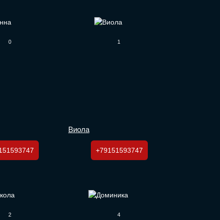
0
1
Виола
151593747
+79151593747
2
4