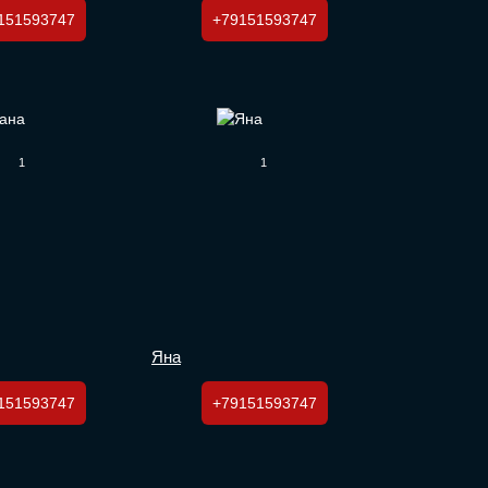
151593747
+79151593747
1
1
Яна
151593747
+79151593747