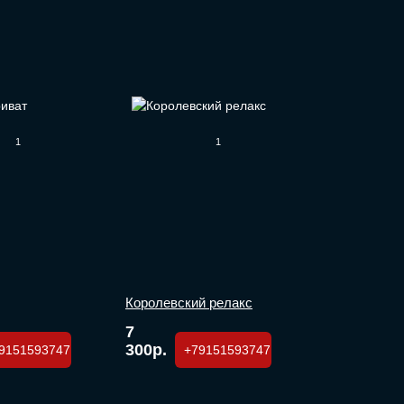
1
1
Королевский релакс
7
300р.
9151593747
+79151593747