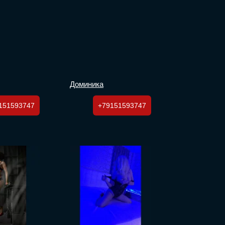
Доминика
151593747
+79151593747