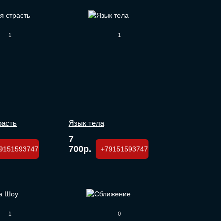
1
1
расть
Язык тела
7
700р.
9151593747
+79151593747
1
0