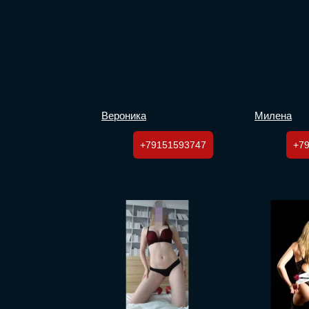
Вероника
Милена
+79151593747
+7