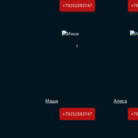
+79151593747
+7
2
Маша
Алиса
+79151593747
+7