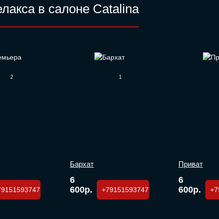
лакса в салоне Catalina
2
1
Бархат
Приват
6
6
600р.
600р.
79151593747
+79151593747
+7