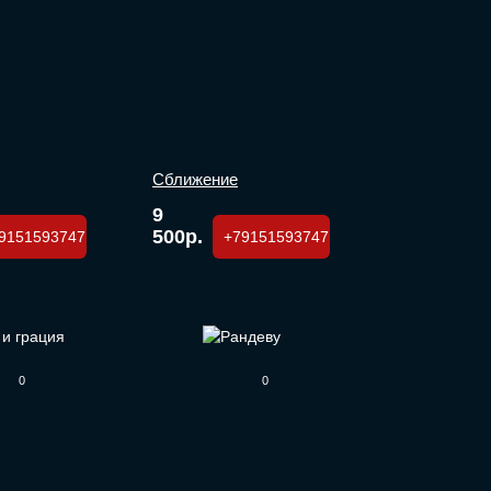
Сближение
9
500р.
9151593747
+79151593747
0
0